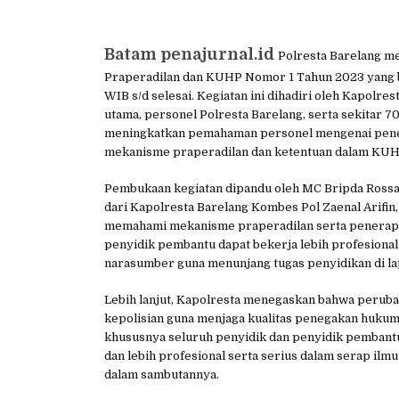
Batam penajurnal.id
Polresta Barelang m
Praperadilan dan KUHP Nomor 1 Tahun 2023 yang ber
WIB s/d selesai. Kegiatan ini dihadiri oleh Kapolres
utama, personel Polresta Barelang, serta sekitar 7
meningkatkan pemahaman personel mengenai pener
mekanisme praperadilan dan ketentuan dalam KUHP 
Pembukaan kegiatan dipandu oleh MC Bripda Rossa
dari Kapolresta Barelang Kombes Pol Zaenal Arifin
memahami mekanisme praperadilan serta penerap
penyidik pembantu dapat bekerja lebih profesiona
narasumber guna menunjang tugas penyidikan di la
Lebih lanjut, Kapolresta menegaskan bahwa peruba
kepolisian guna menjaga kualitas penegakan hukum 
khususnya seluruh penyidik dan penyidik pemban
dan lebih profesional serta serius dalam serap ilm
dalam sambutannya.