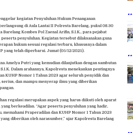
..
enggelar kegiatan Penyuluhan Hukum Penanganan
langsung di Aula Lantai II Polresta Barelang, pukul 08.30
ta Barelang Kombes Pol Zaenal Arifin, S.I.K., para pejabat
0 peserta penyuluhan. Kegiatan tersebut dilaksanakan guna
apan hukum sesuai regulasi terbaru, khususnya dalam
..
yang telah diperbarui. Jumat (05/12/2025).
na Amelya Putri yang kemudian dilanjutkan dengan sambutan
, S.I.K. Dalam arahannya, Kapolresta menekankan pentingnya
an KUHP Nomor 1 Tahun 2023 agar seluruh penyidik dan
l, serius, dan mampu menyerap ilmu yang diberikan
pangan.
han regulasi merupakan aspek yang harus diikuti oleh aparat
yang berkeadilan. “Agar peserta penyuluhan yang hadir,
tu, memahami Praperadilan dan KUHP Nomor 1 Tahun 2023
u yang diberikan oleh narasumber,” ujar Kapolresta Barelang
..