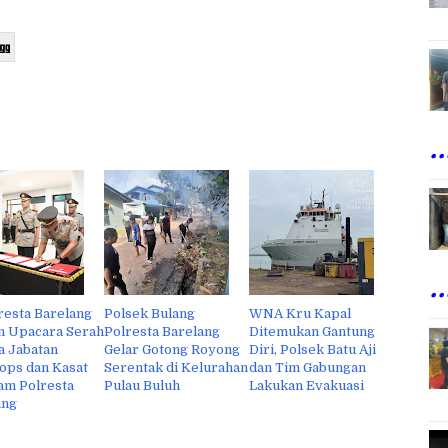
..
..
resta Barelang
Polsek Bulang
WNA Kru Kapal
n Upacara Serah
Polresta Barelang
Ditemukan Gantung
a Jabatan
Gelar Gotong Royong
Diri, Polsek Batu Aji
ops dan Kasat
Serentak di Kelurahan
dan Tim Gabungan
am Polresta
Pulau Buluh
Lakukan Evakuasi
ang