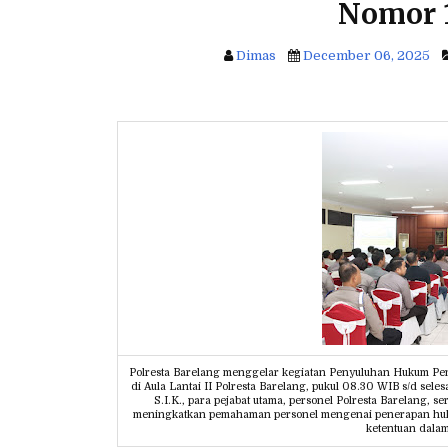
Nomor 
Dimas
December 06, 2025
Polresta Barelang menggelar kegiatan Penyuluhan Hukum P
di Aula Lantai II Polresta Barelang, pukul 08.30 WIB s/d seles
S.I.K., para pejabat utama, personel Polresta Barelang, s
meningkatkan pemahaman personel mengenai penerapan huku
ketentuan dala