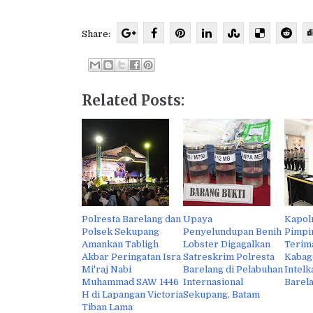
Share:
Related Posts:
Polresta Barelang dan
Upaya
Kapol
Polsek Sekupang
Penyelundupan Benih
Pimpi
Amankan Tabligh
Lobster Digagalkan
Terim
Akbar Peringatan Isra
Satreskrim Polresta
Kabag
Mi'raj Nabi
Barelang di Pelabuhan
Intelk
Muhammad SAW 1446
Internasional
Barel
H di Lapangan Victoria
Sekupang, Batam
Tiban Lama