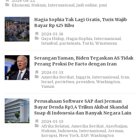
2024-08-22
Ekonomi
Hukum
Internasional
judi online
pmi
Hagia Sophia Tak Lagi Gratis, Turis Wajib
Bayar Rp 425 Ribu
2024-01-16
Gaya Hidup
Hagia Sophia
Internasional
Istanbul
pariwisata
Turki
Wisatawan
Serangan Yaman, Biden Tegaskan AS Tidak
Perang Proksi De Facto dengan Iran
2024-01-13
Amerika Serikat
Inggris
Internasional
Iran
Israel
peristiwa
presiden
Washington
Yaman
Perusahaan Software SAP dari Jerman
Bayar Denda Rp3,4 Triliun Akibat Skandal
Suap di Indonesia dan Banyak Negara Lain
2024-01-13
Afrika Selatan
Amerika Serikat
Azerbaijan
Hukum
Indonesia
Internasional
Jerman
korupsi
New York
SAP
Washington