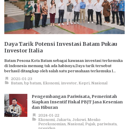
Daya Tarik Potensi Investasi Batam Pukau
Investor Italia
Batam ⁠Pesona Kota Batam sebagai kawasan investasi terkemuka
di Indonesia memang tak ada habisnya,Daya tarik tersebut
berhasil ditangkap oleh salah satu perusahaan terkemuka I...
2025-01-23
Batam
bp batam
Ekonomi
investor
Kepri
Nasional
Pengembangan Pariwisata, Pemerintah
Siapkan Insentif Fiskal PBJT Jasa Kesenian
dan Hiburan
2024-01-22
Ekonomi
Jakarta
Jokowi
Menko
Perekonomian
Nasional
Pajak
pariwisata
presiden