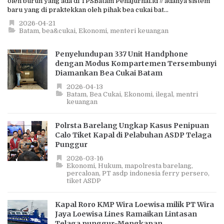
oleh buruh yang ada di TPSBatam Penajurnal.id // adanya sistem
baru yang di praktekkan oleh pihak bea cukai bat...
2026-04-21
Batam
bea&cukai
Ekonomi
menteri keuangan
Penyelundupan 337 Unit Handphone
dengan Modus Kompartemen Tersembunyi
Diamankan Bea Cukai Batam
2026-04-13
Batam
Bea Cukai
Ekonomi
ilegal
mentri
keuangan
Polrsta Barelang Ungkap Kasus Penipuan
Calo Tiket Kapal di Pelabuhan ASDP Telaga
Punggur
2026-03-16
Ekonomi
Hukum
mapolresta barelang
percaloan
PT asdp indonesia ferry persero
tiket ASDP
Kapal Roro KMP Wira Loewisa milik PT Wira
Jaya Loewisa Lines Ramaikan Lintasan
Telaga punggur-Mengkapan