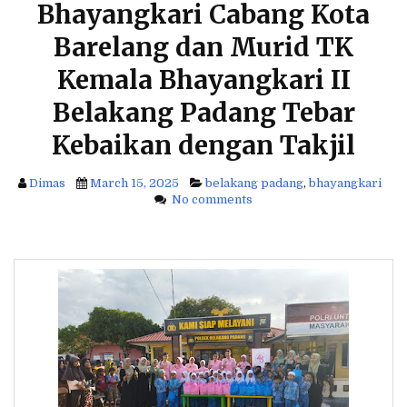
Bhayangkari Cabang Kota
f
o
Barelang dan Murid TK
r
:
Kemala Bhayangkari II
Belakang Padang Tebar
Kebaikan dengan Takjil
Dimas
March 15, 2025
belakang padang
,
bhayangkari
No comments