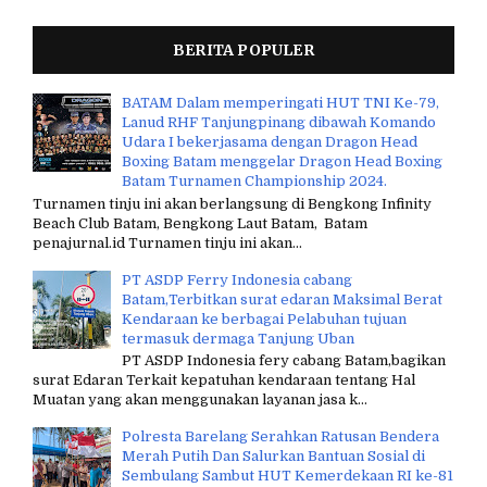
p
s
o
BERITA POPULER
n
BATAM Dalam memperingati HUT TNI Ke-79,
Lanud RHF Tanjungpinang dibawah Komando
Udara I bekerjasama dengan Dragon Head
Boxing Batam menggelar Dragon Head Boxing
Batam Turnamen Championship 2024.
Turnamen tinju ini akan berlangsung di Bengkong Infinity
Beach Club Batam, Bengkong Laut Batam, Batam
penajurnal.id Turnamen tinju ini akan...
PT ASDP Ferry Indonesia cabang
Batam,Terbitkan surat edaran Maksimal Berat
Kendaraan ke berbagai Pelabuhan tujuan
termasuk dermaga Tanjung Uban
PT ASDP Indonesia fery cabang Batam,bagikan
surat Edaran Terkait kepatuhan kendaraan tentang Hal
Muatan yang akan menggunakan layanan jasa k...
Polresta Barelang Serahkan Ratusan Bendera
Merah Putih Dan Salurkan Bantuan Sosial di
Sembulang Sambut HUT Kemerdekaan RI ke-81