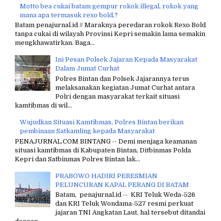
Motto bea cukai batam gempur rokok illegal, rokok yang
mana apa termasuk rexo bold,?
Batam penajurnal.id // Maraknya peredaran rokok Rexo Bold
tanpa cukai di wilayah Provinsi Kepri semakin lama semakin
mengkhawatirkan. Baga...
Ini Pesan Polsek Jajaran Kepada Masyarakat
Dalam Jumat Curhat
Polres Bintan dan Polsek Jajarannya terus
melaksanakan kegiatan Jumat Curhat antara
Polri dengan masyarakat terkait situasi
kamtibmas di wil...
Wujudkan Situasi Kamtibmas, Polres Bintan berikan
pembinaan Satkamling kepada Masyarakat
PENAJURNAL.COM BINTANG -- Demi menjaga keamanan
situasi kamtibmas di Kabupaten Bintan, Ditbinmas Polda
Kepri dan Satbinmas Polres Bintan lak...
PRABOWO HADIRI PERESMIAN
PELUNCURAN KAPAL PERANG DI BATAM
Batam, penajurnal.id -- KRI Teluk Weda-526
dan KRI Teluk Wondama-527 resmi perkuat
jajaran TNI Angkatan Laut, hal tersebut ditandai