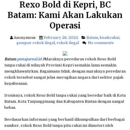
Rexo Bold di Kepri, BC
f
o
Batam: Kami Akan Lakukan
r
:
Operasi
Anonymous
February 26, 2022
Batam
,
bea&cukai
,
gempur rokok ilegal
,
rokok ilegal
No comments
Batam
penajurnal.id
//
Maraknya peredaran rokok Rexo Bold
tanpa cukai di wilayah Provinsi Kepri semakin lama semakin
mengkhawatirkan. Bagaimana tidak, dengan maraknya peredaran
rokok tersebut sangat jelas merugikan negara dari sektor pajak
kepabeanan.
Ironisnya, rokok Rexo Bold tanpa cukai yang beredar baik di Kota
Batam, Kota Tanjungpinang dan Kabupaten Bintan dengan sangat
bebas.
Berdasarkan informasi yang berhasil dikumpulkan dari berbagai
sumber, rokok Rexo Bold tanpa pita cukai ini dimotori oleh