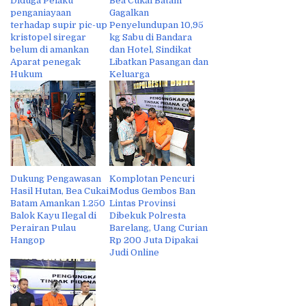
Diduga Pelaku
Bea Cukai Batam
penganiayaan
Gagalkan
terhadap supir pic-up
Penyelundupan 10,95
kristopel siregar
kg Sabu di Bandara
belum di amankan
dan Hotel, Sindikat
Aparat penegak
Libatkan Pasangan dan
Hukum
Keluarga
Dukung Pengawasan
Komplotan Pencuri
Hasil Hutan, Bea Cukai
Modus Gembos Ban
Batam Amankan 1.250
Lintas Provinsi
Balok Kayu Ilegal di
Dibekuk Polresta
Perairan Pulau
Barelang, Uang Curian
Hangop
Rp 200 Juta Dipakai
Judi Online